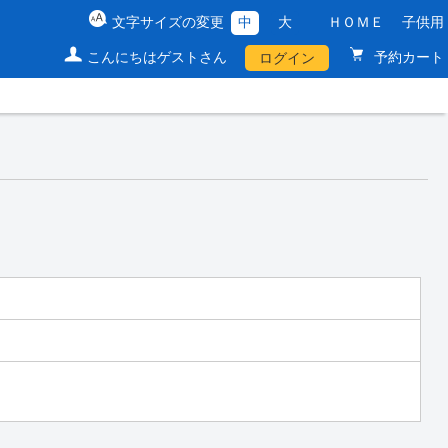
文字サイズの変更
中
大
ＨＯＭＥ
子供用
こんにちはゲストさん
予約カート
ログイン